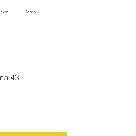
nowe
More
rma 43