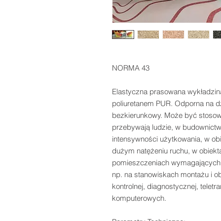
NORMA 43

Elastyczna prasowana wykładzin
poliuretanem PUR. Odporna na dz
bezkierunkowy. Może być stosowa
przebywają ludzie, w budownictw
intensywności użytkowania, w obi
dużym natężeniu ruchu, w obiekta
pomieszczeniach wymagających oc
np. na stanowiskach montażu i ob
kontrolnej, diagnostycznej, teletr
komputerowych.
