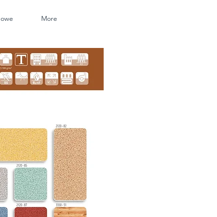
nowe
More