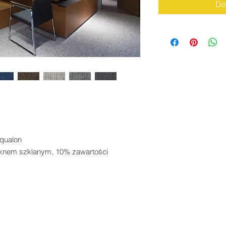
Do
qualon

knem szklanym, 10% zawartości 