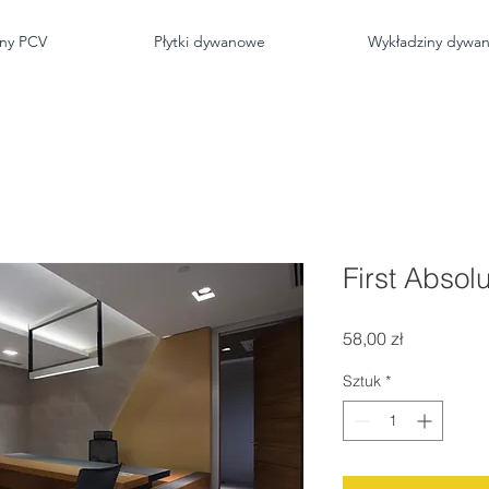
iny PCV
Płytki dywanowe
Wykładziny dywa
First Absol
Cena
58,00 zł
Sztuk
*