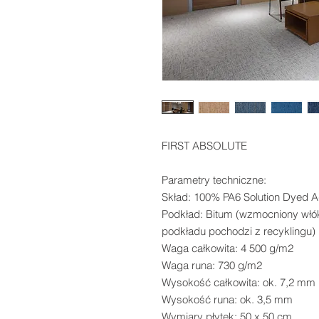
FIRST ABSOLUTE

Parametry techniczne:

Skład: 100% PA6 Solution Dyed A
Podkład: Bitum (wzmocniony włó
podkładu pochodzi z recyklingu)

Waga całkowita: 4 500 g/m2

Waga runa: 730 g/m2

Wysokość całkowita: ok. 7,2 mm

Wysokość runa: ok. 3,5 mm

Wymiary płytek: 50 x 50 cm
