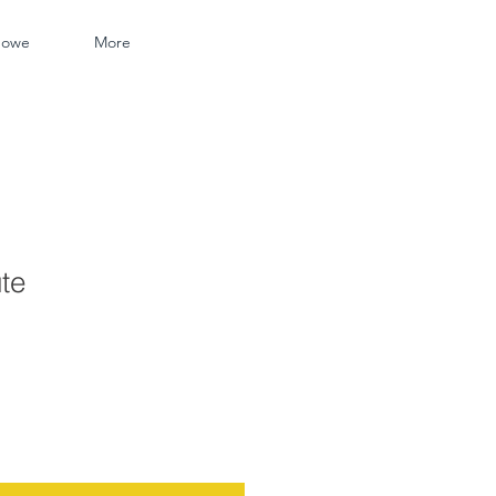
nowe
More
ute