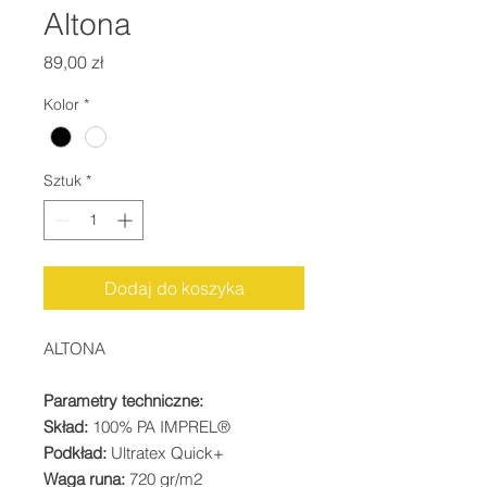
Altona
Cena
89,00 zł
Kolor
*
Sztuk
*
Dodaj do koszyka
ALTONA
Parametry techniczne:
Skład:
100% PA IMPREL®
Podkład:
Ultratex Quick+
Waga runa:
720 gr/m2