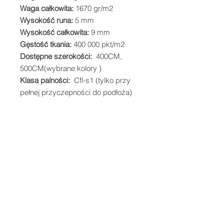
Waga całkowita:
1670 gr/m2
Wysokość runa:
5 mm
Wysokość całkowita:
9 mm
Gęstość tkania:
400 000 pkt/m2
Dostępne szerokości:
400CM,
500CM(wybrane kolory )
Klasa palności:
Cfl-s1 (tylko przy
pełnej przyczepności do podłoża)
© 2023 by Sphere Construction.
Proudly created with
Wix.com